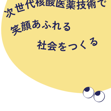
核
酸
で
医
代
術
薬
技
世
次
あ
ふ
顔
れ
る
笑
る
く
社
会
つ
を