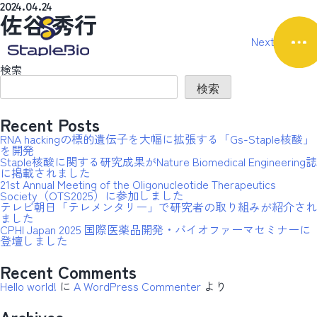
2024.04.24
佐谷 秀行
投
Next:
杉山 弘
稿
検索
ナ
検索
ビ
ゲ
Recent Posts
ー
RNA hackingの標的遺伝子を大幅に拡張する「Gs-Staple核酸」
シ
を開発
ョ
Staple核酸に関する研究成果がNature Biomedical Engineering誌
に掲載されました
ン
21st Annual Meeting of the Oligonucleotide Therapeutics
Society（OTS2025）に参加しました
テレビ朝日「テレメンタリー」で研究者の取り組みが紹介され
ました
CPHI Japan 2025 国際医薬品開発・バイオファーマセミナーに
登壇しました
Recent Comments
Hello world!
に
A WordPress Commenter
より
Archives