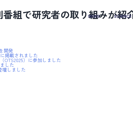
特別番組で研究者の取り組みが紹
NEWS
SCIENCE
」を開発
ring誌に掲載されました
s Society（OTS2025）に参加しました
ました
に登壇しました