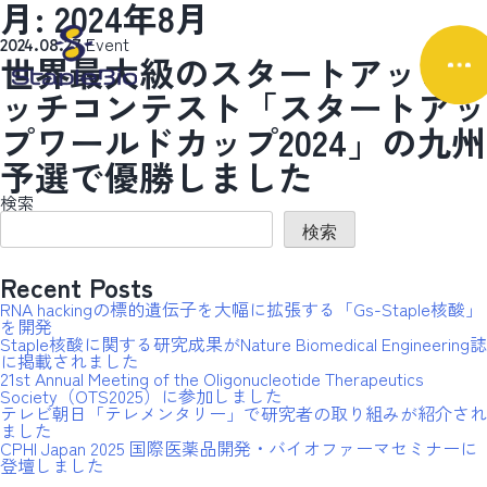
月:
2024年8月
Event
2024.08.27
世界最大級のスタートアップピ
ッチコンテスト「スタートアッ
プワールドカップ2024」の九州
予選で優勝しました
検索
検索
Recent Posts
RNA hackingの標的遺伝子を大幅に拡張する「Gs-Staple核酸」
を開発
Staple核酸に関する研究成果がNature Biomedical Engineering誌
に掲載されました
21st Annual Meeting of the Oligonucleotide Therapeutics
Society（OTS2025）に参加しました
テレビ朝日「テレメンタリー」で研究者の取り組みが紹介され
ました
CPHI Japan 2025 国際医薬品開発・バイオファーマセミナーに
登壇しました